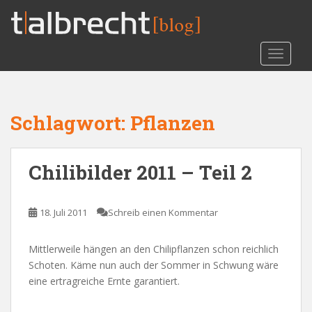
S
k
i
TOGGLE
p
t
o
m
Schlagwort:
Pflanzen
a
i
n
Chilibilder 2011 – Teil 2
c
o
n
18. Juli 2011
Schreib einen Kommentar
t
e
n
Mittlerweile hängen an den Chilipflanzen schon reichlich
t
Schoten. Käme nun auch der Sommer in Schwung wäre
eine ertragreiche Ernte garantiert.