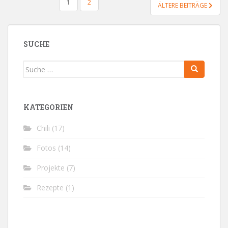
SEITENNUMMERIERUNG
1
2
ÄLTERE BEITRÄGE
DER
BEITRÄGE
SUCHE
Suche
nach:
KATEGORIEN
Chili
(17)
Fotos
(14)
Projekte
(7)
Rezepte
(1)