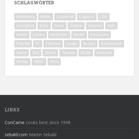
SCHLAGWÖRTER
Belichtung
Bilder
Casemod
Cayenne
Chili
Dörrgerät
Ernte
Fotos
Galerie
Himmel
Holz
Indien
Jolokia
Minibilder
Model
Panorama
Paprika
PC
Pflanzen
Quake
Rezept
Röthenbach
Sauce
Skin
Sterne
Tomate
Waffe
Webcam
Wetter
XBMC
Xbox
LINKS
ConCarne
cooks best since 1998
sebald.com
Martin Sebald