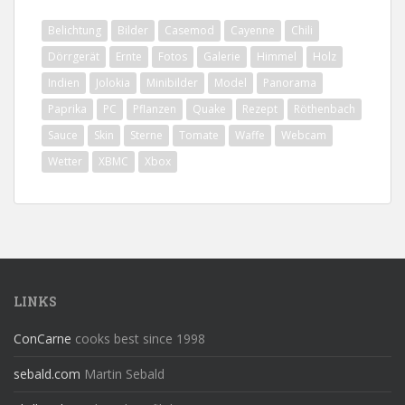
Belichtung
Bilder
Casemod
Cayenne
Chili
Dörrgerät
Ernte
Fotos
Galerie
Himmel
Holz
Indien
Jolokia
Minibilder
Model
Panorama
Paprika
PC
Pflanzen
Quake
Rezept
Röthenbach
Sauce
Skin
Sterne
Tomate
Waffe
Webcam
Wetter
XBMC
Xbox
LINKS
ConCarne
cooks best since 1998
sebald.com
Martin Sebald