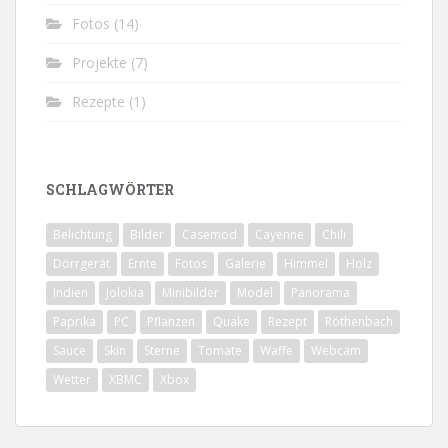
Fotos
(14)
Projekte
(7)
Rezepte
(1)
SCHLAGWÖRTER
Belichtung
Bilder
Casemod
Cayenne
Chili
Dörrgerät
Ernte
Fotos
Galerie
Himmel
Holz
Indien
Jolokia
Minibilder
Model
Panorama
Paprika
PC
Pflanzen
Quake
Rezept
Röthenbach
Sauce
Skin
Sterne
Tomate
Waffe
Webcam
Wetter
XBMC
Xbox