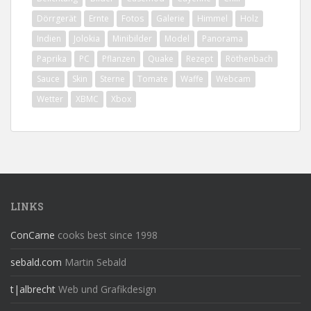
Dörrgerät
Ernte
Fotos
Galerie
Himmel
Holz
Indien
Jolokia
Minibilder
Model
Panorama
Paprika
PC
Pflanzen
Quake
Rezept
Röthenbach
Sauce
Skin
Sterne
Tomate
Waffe
Webcam
Wetter
XBMC
Xbox
LINKS
ConCarne
cooks best since 1998
sebald.com
Martin Sebald
t|albrecht
Web und Grafikdesign