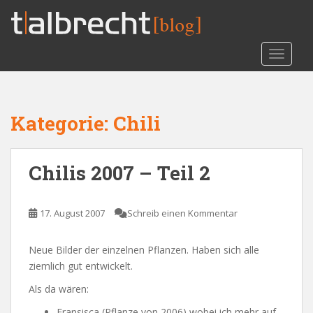
S
k
i
TOGGLE
p
t
o
m
Kategorie:
Chili
a
i
n
Chilis 2007 – Teil 2
c
o
n
17. August 2007
Schreib einen Kommentar
t
e
n
Neue Bilder der einzelnen Pflanzen. Haben sich alle
t
ziemlich gut entwickelt.
Als da wären:
Fransisca (Pflanze von 2006) wobei ich mehr auf