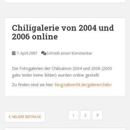
Chiligalerie von 2004 und
2006 online
7. April 2007
Schreib einen Kommentar
Die Fotogalerien der Chilisaison 2004 und 2006 (2005
gabs leider keine Bilder) wurden online gestellt.
Zu finden sind sie hier:
blog.talbrecht.de/galerie/chilis/
SEITENNUMMERIERUNG
1
2
3
NEUERE BEITRÄGE
DER